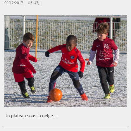
09/12/2017 |
U6-U7, |
Un plateau sous la neige....