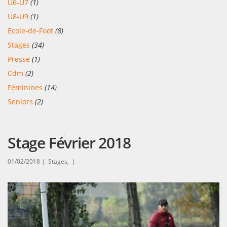
U6-U7
(1)
U8-U9
(1)
Ecole-de-Foot
(8)
Stages
(34)
Presse
(1)
Cdm
(2)
Féminines
(14)
Seniors
(2)
Stage Février 2018
01/02/2018 |
Stages, |