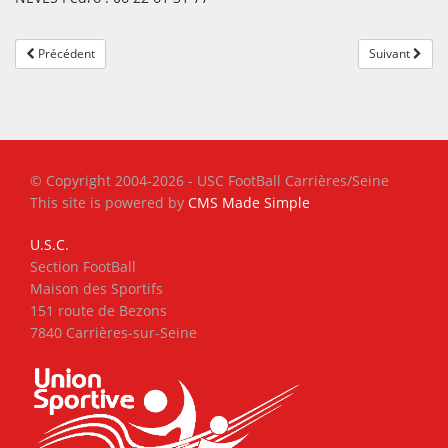
Précédent
Suivant
© Copyright 2004-2026 - USC FootBall Carrières/Seine
This site is powered by
CMS Made Simple
U.S.C.
Section FootBall
Maison des Sportifs
151 route de Bezons
7840 Carrières-sur-Seine