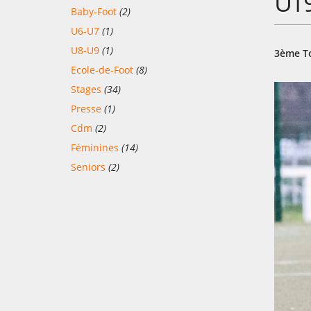
U19
Baby-Foot
(2)
U6-U7
(1)
U8-U9
(1)
3ème T
Ecole-de-Foot
(8)
Stages
(34)
Presse
(1)
Cdm
(2)
Féminines
(14)
Seniors
(2)