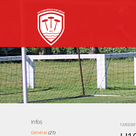
Infos
12/03/20
Général
(21)