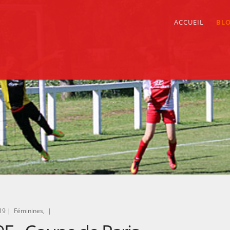
ACCUEIL
BL
19 |
Féminines, |