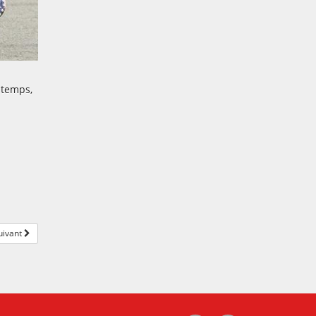
-temps,
uivant