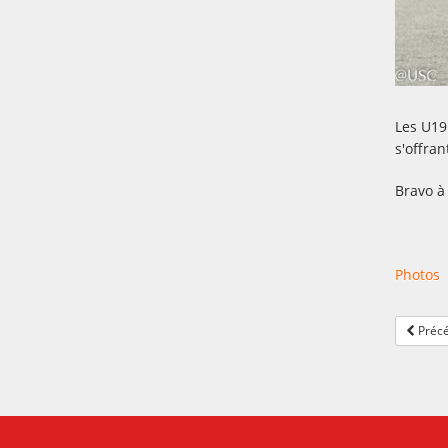
Les U19F
s'offra
Bravo à 
Photos
Précé